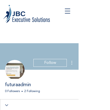
More actions
Follow
futuraadmin
0 Followers
2 Following